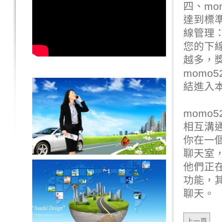
四、mo
達到標準
線管理
您的下
越多，
momo
結進入
momo
相互溝
你在一
聊天室
他們正
功能，
聊天。
上一頁