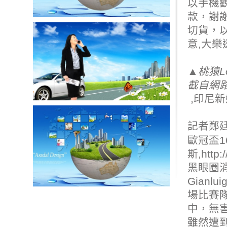
以手機觀
款
，謝
切貨
，以
意,
大樂
▲桃猿L
截自網
,
印尼新
記者鄭
歐冠盃1
斯,
http
黑眼圈
Gianlu
場比賽
中，無
雖然遭到