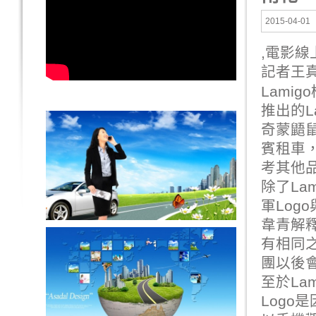
2015-04-01
,
電影線
記者王
Lamig
推出的L
奇蒙鼯鼠
賓租車
考其他品
除了Lam
軍Log
韋青解釋
有相同之
團以後
至於Lam
Logo