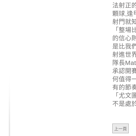
法射正
顆球,
逢
射門就
「整場
的信心則
是比我們
射進世界
隊長Ma
承認開
何值得
有的節奏
「尤文
不是處於
上一頁