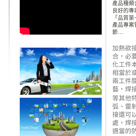
產品種類
良好的專
「品質第
產品專案
節…
加熱欲
合，必
化工件
相當於
兩工件
藝，焊
等其他
弧、雷
接還可
處，焊
適當的