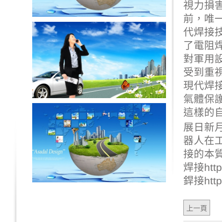
視力損
前，唯
代焊接
了電阻
對軍用
受到重
現代焊
氣體保
這樣的
展日新
器人在
接的本
焊接
htt
銲接
htt
上一頁