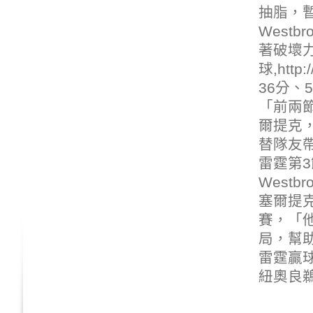
抽脂
，
Westb
著破壞力
球,
http:
36分、
「前兩節
爾提克
替隊友
雷霆第
West
塞爾提克後
賽，「
局，幫
雷霆贏球
紐奧良鵜