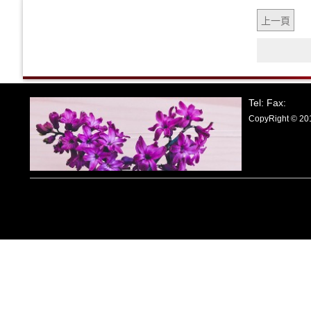
上一頁
Tel: Fax:
CopyRight