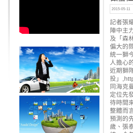
2015-05-11
記者張
陣中主
及「森
偏大的
統一獅
人擔心
近期獅
投」,
htt
同海克曼(L
定位先發
待時間
整體而言
預測的先
歲、張泰