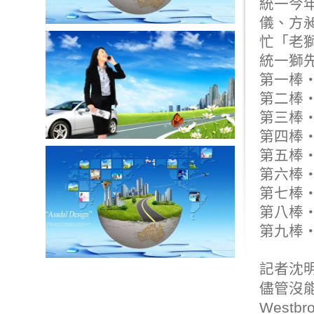
統一今
儀、方
忙「老
統一獅
第一棒‧
第二棒‧
第三棒‧
第四棒‧
第五棒‧
第六棒‧
第七棒‧
第八棒‧
第九棒‧
記者沈
儘管沒能
West