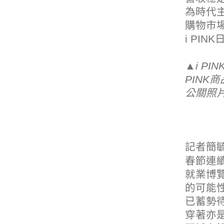
為時代主
購物市場
i PI
▲i P
PIN
公關照
記者簡
春節連續
就業博
的可能
已蓄勢
穿著亦是