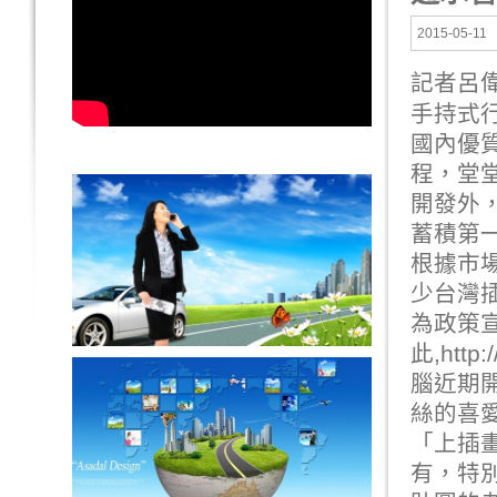
2015-05-11
記者呂
手持式
國內優
程，堂
開發外
蓄積第
根據市場
少台灣插
為政策
此,
http
腦近期
絲的喜
「上插畫
有，特別