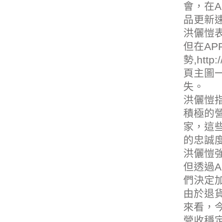
會，在
品更新
洪儷愷
但在A
勢,
http:
頁主圖
失。
洪儷愷
積極的營
家，這些
的忠誠
洪儷愷強
但透過
們決定
由於退貨
來看，今
營收穩