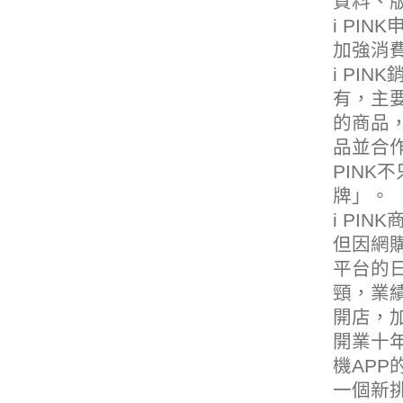
質料、
i PI
加強消
i PI
有，主要
的商品，
品並合
PIN
牌」。
i PI
但因網
平台的
頸，業
開店，
開業十
機APP
一個新挑