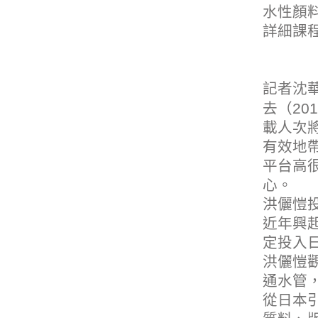
水性顏
詳細課
記者沈
去（20
載人次
有效地帶
平台高
心。
洪儷愷
近年興
定投入日
洪儷愷
通水管
從日本引