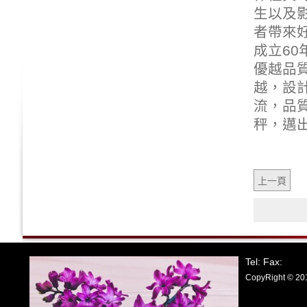
生以及
者帶來
成立60
優越品
越，設
流，品
秤
，邁
上一頁
Tel: Fax:
CopyRight