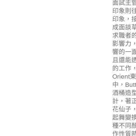
面試主
印象則
印象，
成面談
求職者
影響力
響的一
且還能
的工作
Orie
中，Bu
酒桶造
計，著正
花仙子
起舞變換
種不同
作性質