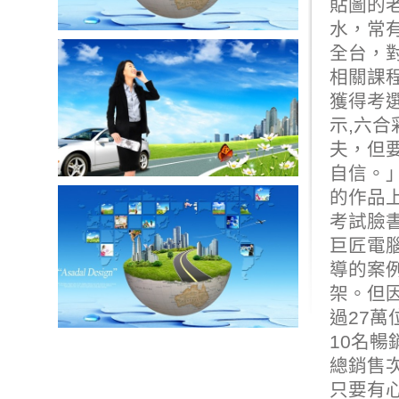
貼圖的
水，常有
全台，
相關課
獲得考
示,
六合
夫，但
自信。
的作品
考試臉
巨匠電
導的案
架。但
過27萬
10名暢
總銷售
只要有心