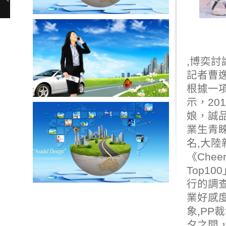
,
博奕討
記者曹
根據一
示，20
娘
，誠品
業生青
名,
大陸
《Che
Top10
行的調查
業好感
象,
PP
夕之間