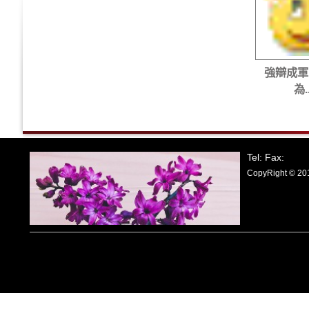
強辯成軍
為..
Tel: Fax:
CopyRight