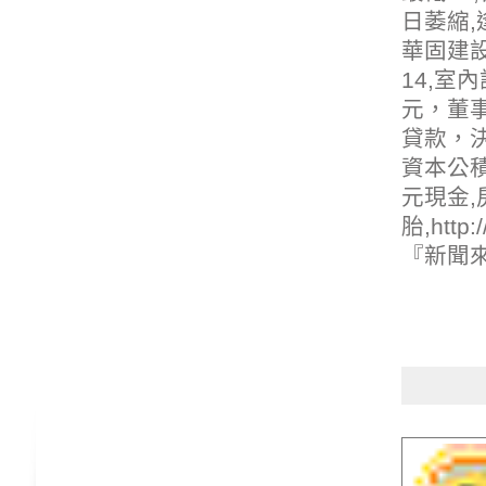
日萎縮,
華固建設
14,
室內
元，董
貸款
，
資本公積
元現金,
胎
,
http:
『新聞