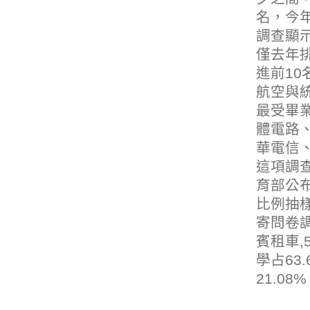
名，今年
調查顯
僅去年
進前10名
航空與
最受畢業
體電路
華電信
這項調查
育部公
比例抽
寄問卷調
賓租車
學占63
21.08