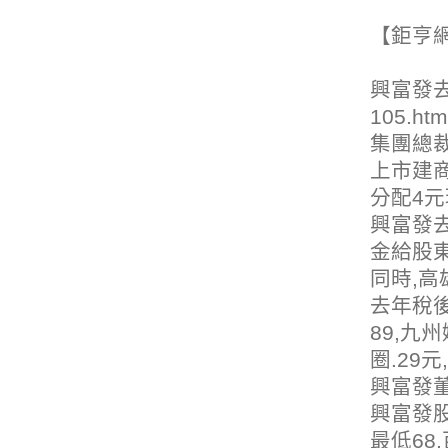
【鉅亨
興富發去
105.htm
集團總裁
上市建商
分配4元
興富發去
金給股東
同時,
高
去年稅後
89,
九州
圈
.29元,
興富發
興富發
最低68,