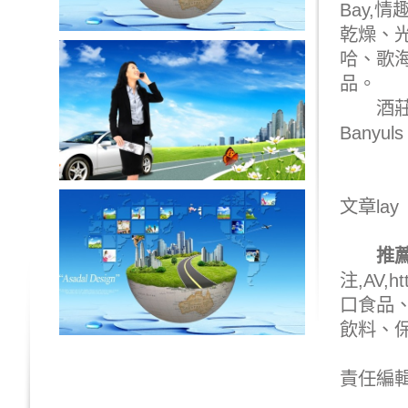
Bay,
情
乾燥、
哈、歌
品
。
酒莊釀造
Banyuls
文章lay
推
注,
AV
,
ht
口食品
飲料、
責任編