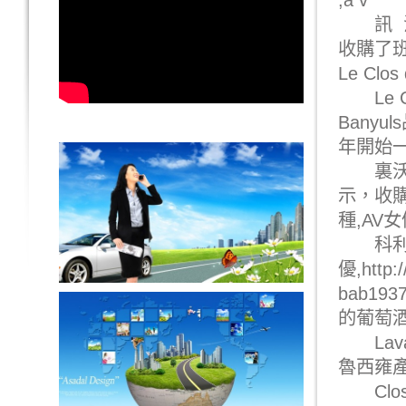
,
a v
訊 法國
收購了班紐
Le Clos 
Le Cl
Bany
年開始一
裏沃薩尒特
示，收購
種,
AV女
科利烏尒
優
,
http:
bab1937
的葡萄
L
av
魯西雍
Clos 