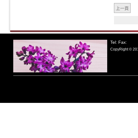
上一頁
Tel: Fax:
CopyRight