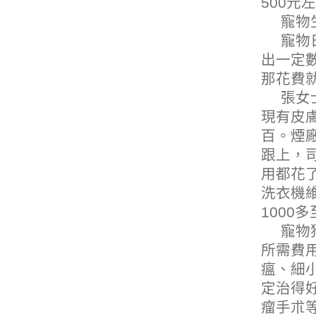
500元
寵物
寵物
出一定
那花費
張女
現有皮
百。煙
跟上，
用都花了
洗衣機
1000
寵物
所需費用
瘟、細
定治得
瘤手朮