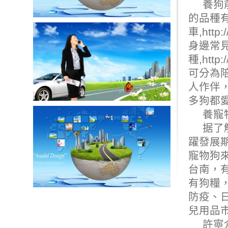
養狗
的品種有
車
,
http:
身邊常
種,
http:
可分為
人作伴
多狗都
養寵
据了
躍發展期
寵物狗
台南
，
有狗糧
防疫、
兒用品
許寧