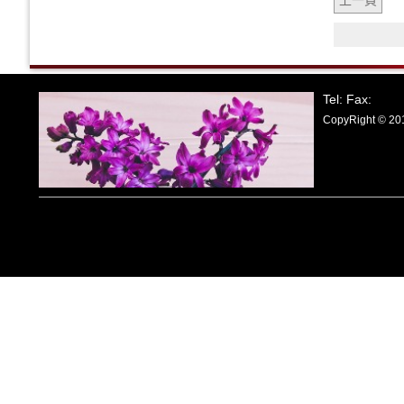
上一頁
Tel: Fax:
CopyRight