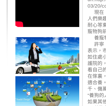
03/20/c
現在
人們樂
耐心等
寵物狗
養寵
許寧
表示，
如住處
護院的
看自己
在傢裏
適合養
千、僟
“養狗
如果其