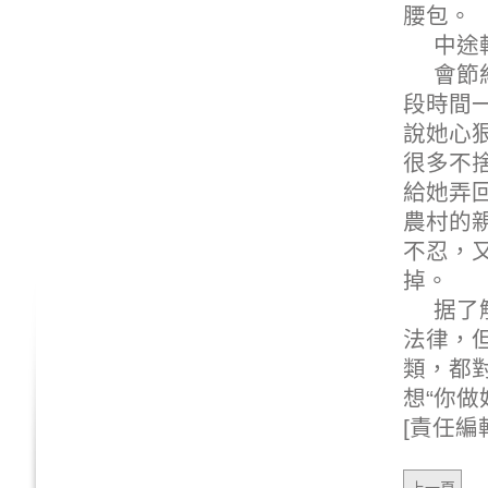
腰包。
中途
會節
段時間
說她心
很多不
給她弄
農村的
不忍，
掉。
据了
法律，
類，都
想“你做
[責任編輯: