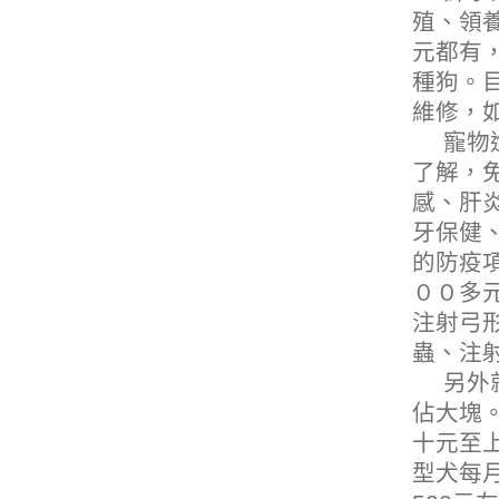
殖、領
元都有
種狗。目
維修
，
寵物
了解，
感、肝
牙保健
的防疫
００多元
注射弓
蟲、注
另外
佔大塊
十元至
型犬每月