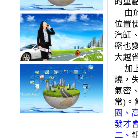
的重點
由於
位置
汽缸
密也
大越
加上
燒，
氣密
常)
圈、
發才
二、