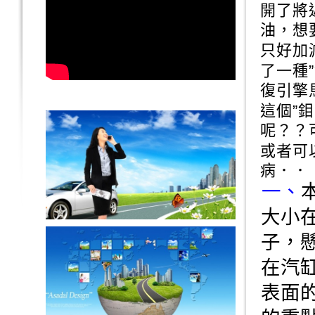
開了將
油，想
只好加
了一種
復引擎
這個”
呢？？
或者可
病．．
一、
大小在
子，
在汽
表面