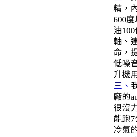
精，內
60
油1
軸、
命，
低噪
升機
三、
廠的a
很沒
能跑
冷氣