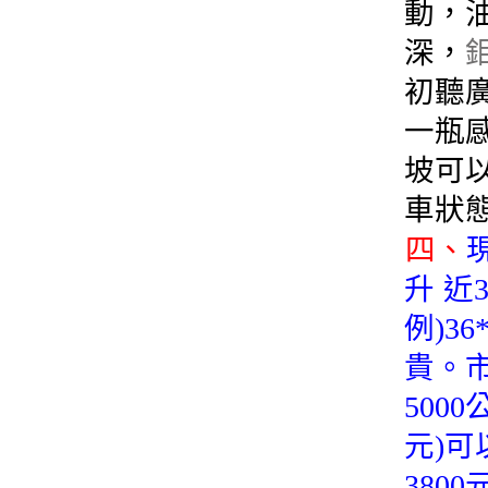
動，
深，
初聽
一瓶
坡可
車狀
四、
升 近
例)3
貴。市
500
元)可
380