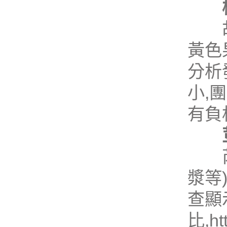
胡蘿
黃色
分析
小,
團
有負
芮莉
漿等
查顯
比,
ht