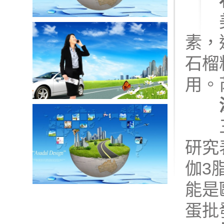
美國
素，
石榴
用。
三文
研究
伽3
能是
蛋批