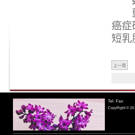
藍莓
癌症
短乳
上一頁
Tel: Fax:
CopyRight