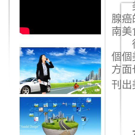
美國
腺癌
南美
從奧
個個
方面
刊出