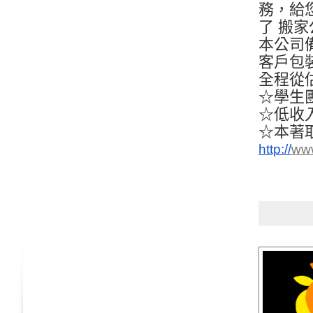
務，給
了 搬
本公司
客戶包
全程從
☆學生
☆低收
☆本著
http://
www