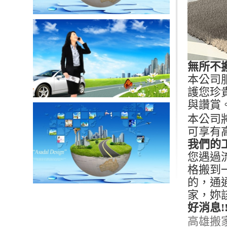
無所不
本公司
護您珍
與讚賞
本公司
可享有
我們的
您遇過
格搬到
的，通
家，妳
好消息!
高雄搬